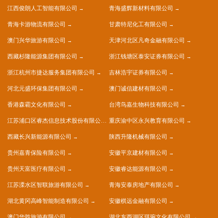
江西俊朗人工智能有限公司
青海盛辉新材料有限公司
青海卡游物流有限公司
甘肃特尼化工有限公司
澳门兴华旅游有限公司
天津河北区凡奇金融有限公司
西藏杉隆能源集团有限公司
浙江钱塘区泰安证券有限公司
浙江杭州市捷达服务集团有限公司
吉林浩宇证券有限公司
河北元盛环保集团有限公司
澳门诚信建材有限公司
香港森霸文化有限公司
台湾鸟嘉生物科技有限公司
江苏浦口区睿杰信息技术股份有限公司
重庆渝中区永兴教育有限公司
西藏长兴新能源有限公司
陕西升隆机械有限公司
贵州嘉青保险有限公司
安徽平京建材有限公司
贵州天富医疗有限公司
安徽睿达能源有限公司
江苏溧水区智联旅游有限公司
青海安泰房地产有限公司
湖北黄冈高峰智能制造有限公司
安徽棋远金融有限公司
澳门华胜旅游有限公司
湖北东西湖区琪琬文化有限公司